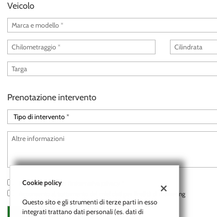
tracciamento
Veicolo
che
adottiamo
per
offrire
le
funzionalità
e
svolgere
le
Prenotazione intervento
attività
di
seguito
descritte.
Per
ottenere
maggiori
informazioni
sull'utilità
Cookie policy
Ho letto e accetto
l'informativa privacy
*
e
Acconsento al trattamento dei miei dati per finalità di marketing
sul
Questo sito e gli strumenti di terze parti in esso
funzionamento
integrati trattano dati personali (es. dati di
di