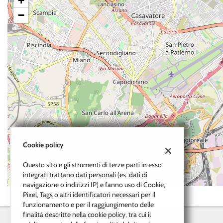
+
questi
−
strumenti
di
tracciamento
si
rimanda
alla
cookie
policy.
Puoi
rivedere
e
modificare
le
Cookie policy
tue
scelte
Questo sito e gli strumenti di terze parti in esso
in
integrati trattano dati personali (es. dati di
qualsiasi
navigazione o indirizzi IP) e fanno uso di Cookie,
momento.
Pixel, Tags o altri identificatori necessari per il
funzionamento e per il raggiungimento delle
finalità descritte nella cookie policy, tra cui il