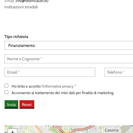
Email:
info@newrivauto.eu
tracciamento
Indicazioni stradali
che
adottiamo
per
offrire
le
Tipo richiesta
funzionalità
e
svolgere
le
attività
di
seguito
descritte.
Per
Ho letto e accetto
l'informativa privacy
*
ottenere
Acconsento al trattamento dei miei dati per finalità di marketing
maggiori
informazioni
sull'utilità
e
sul
funzionamento
di