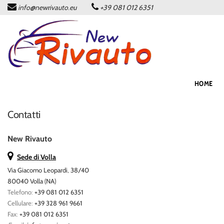
info@newrivauto.eu
+39 081 012 6351
HOME
Le
tue
preferenze
CHI SIAMO
di
consenso
PARCO AUTO
Il
HOME
seguente
pannello
SERVIZI
ti
Contatti
consente
di
NEWS & EVENTI
esprimere
New Rivauto
le
Sede di Volla
tue
CONTATTACI
preferenze
Via Giacomo Leopardi, 38/40
di
80040 Volla (NA)
consenso
Telefono:
+39 081 012 6351
alle
Cellulare:
+39 328 961 9661
tecnologie
Fax:
+39 081 012 6351
di