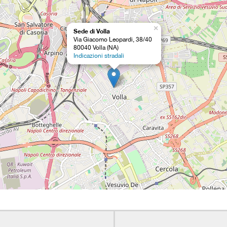
×
Sede di Volla
Via Giacomo Leopardi, 38/40
80040 Volla (NA)
Indicazioni stradali