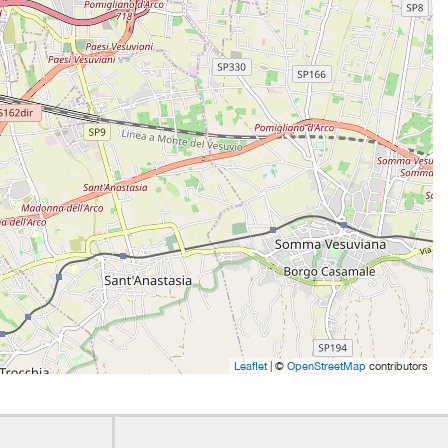
Leaflet
| ©
OpenStreetMap
contributors