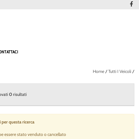
ONTATTACI
Home
/
Tutti I Veicoli
/
ovati
0
risultati
 per questa ricerca
be essere stato venduto o cancellato