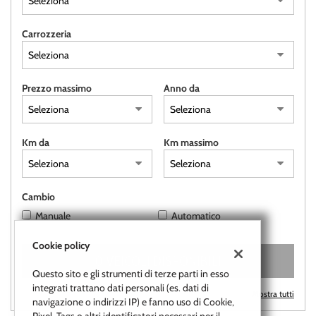
questi
strumenti
Carrozzeria
di
tracciamento
si
rimanda
Prezzo massimo
Anno da
alla
cookie
policy.
Puoi
Km da
Km massimo
rivedere
e
modificare
le
Cambio
tue
Manuale
Automatico
scelte
in
Cookie policy
qualsiasi
0 VEICOLI DISPONIBILI
momento.
Questo sito e gli strumenti di terze parti in esso
integrati trattano dati personali (es. dati di
Mostra tutti
navigazione o indirizzi IP) e fanno uso di Cookie,