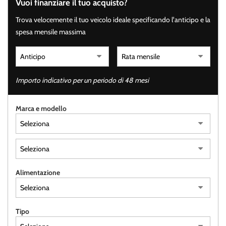
Vuoi finanziare il tuo acquisto?
tracciamento
che
Trova velocemente il tuo veicolo ideale specificando l'anticipo e la
adottiamo
spesa mensile massima
per
offrire
le
funzionalità
e
Importo indicativo per un periodo di 48 mesi
svolgere
le
attività
Marca e modello
di
seguito
descritte.
Per
ottenere
maggiori
Alimentazione
informazioni
sull'utilità
e
sul
Tipo
funzionamento
di