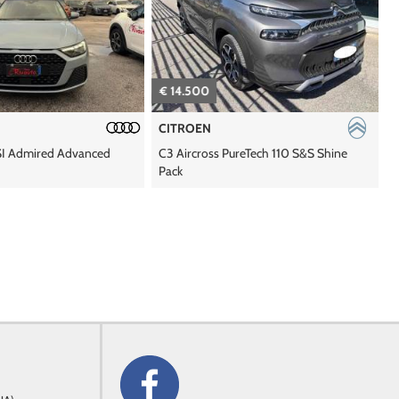
€ 14.500
€
CITROEN
SI Admired Advanced
C3 Aircross PureTech 110 S&S Shine
C
Pack