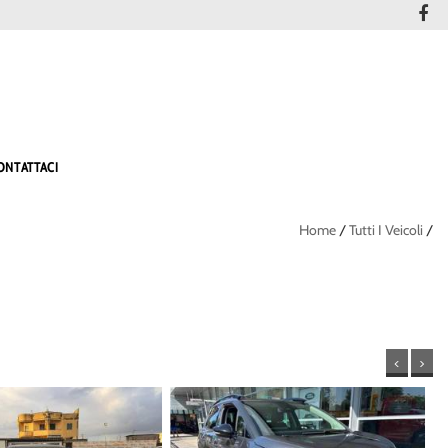
ONTATTACI
Home
/
Tutti I Veicoli
/
<
>