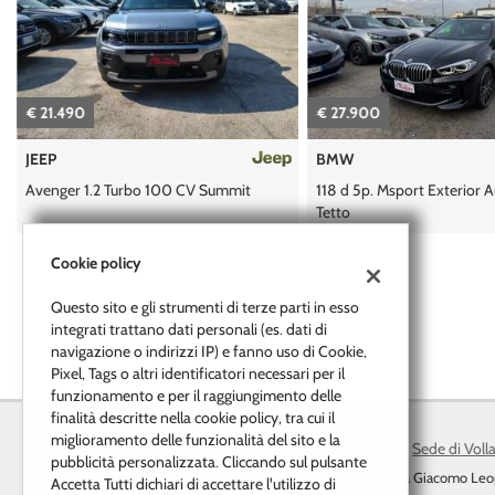
tracciamento
che
adottiamo
per
offrire
€ 21.490
€ 27.900
le
funzionalità
JEEP
BMW
e
svolgere
Avenger 1.2 Turbo 100 CV Summit
118 d 5p. Msport Exterior 
le
Tetto
attività
di
Cookie policy
seguito
descritte.
Questo sito e gli strumenti di terze parti in esso
Per
integrati trattano dati personali (es. dati di
ottenere
navigazione o indirizzi IP) e fanno uso di Cookie,
maggiori
Pixel, Tags o altri identificatori necessari per il
informazioni
funzionamento e per il raggiungimento delle
sull'utilità
finalità descritte nella cookie policy, tra cui il
e
miglioramento delle funzionalità del sito e la
Sede di Voll
sul
pubblicità personalizzata. Cliccando sul pulsante
funzionamento
Via Giacomo Leo
Accetta Tutti dichiari di accettare l'utilizzo di
di