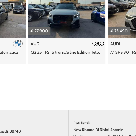
€ 27.900
€ 23.490
AUDI
AUDI
Automatica
Q2 35 TFSI S tronic S line Edition Tetto
A1 SPB 30 TF
a
Dati fiscali:
New Rivauto Di Rivitti Antonio
pardi, 38/40