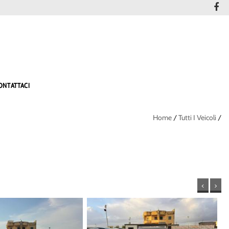
ONTATTACI
Home
/
Tutti I Veicoli
/
<
>