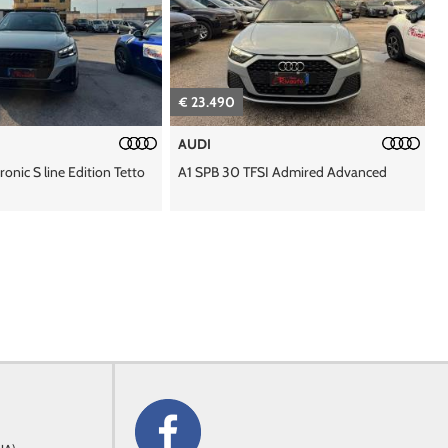
€ 23.490
AUDI
ronic S line Edition Tetto
A1 SPB 30 TFSI Admired Advanced
C
P