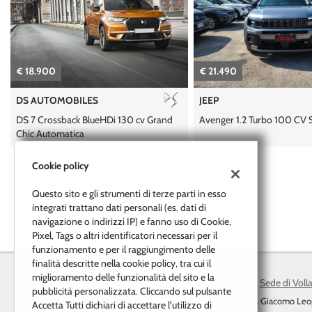
tracciamento
che
adottiamo
per
offrire
€ 18.900
€ 21.490
le
funzionalità
DS AUTOMOBILES
JEEP
e
svolgere
DS 7 Crossback BlueHDi 130 cv Grand
Avenger 1.2 Turbo 100 CV
le
Chic Automatica
attività
di
Cookie policy
seguito
descritte.
Questo sito e gli strumenti di terze parti in esso
Per
integrati trattano dati personali (es. dati di
ottenere
navigazione o indirizzi IP) e fanno uso di Cookie,
maggiori
Pixel, Tags o altri identificatori necessari per il
informazioni
funzionamento e per il raggiungimento delle
sull'utilità
finalità descritte nella cookie policy, tra cui il
e
miglioramento delle funzionalità del sito e la
Sede di Voll
sul
pubblicità personalizzata. Cliccando sul pulsante
funzionamento
Via Giacomo Leo
Accetta Tutti dichiari di accettare l'utilizzo di
di