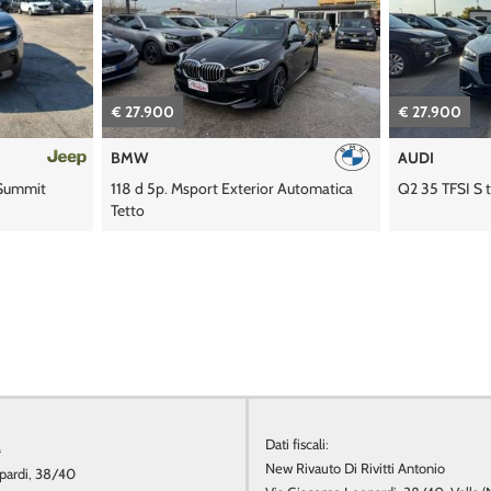
€ 27.900
€ 27.900
BMW
AUDI
 Summit
118 d 5p. Msport Exterior Automatica
Q2 35 TFSI S t
Tetto
a
Dati fiscali:
New Rivauto Di Rivitti Antonio
pardi, 38/40