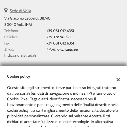
questi
Sede di Volla
strumenti
di
Via Giacomo Leopardi, 38/40
tracciamento
80040 Volla (NA)
si
Telefono:
+39 081 012 6351
rimanda
Cellulare:
+39 328 961 9661
alla
Fax:
+39 081 012 6351
cookie
Email:
info@newrivauto.eu
policy.
Indicazioni stradali
Puoi
rivedere
e
modificare
Dati fiscali:
Cookie policy
le
New Rivauto Di Rivitti Antonio
tue
Questo sito e gli strumenti di terze parti in esso integrati trattano
Via Giacomo Leopardi, 38/40, Volla (NA)
scelte
dati personali (es. dati di navigazione o indirizzi IP) e fanno uso di
C.F/P.IVA:
07153511212
in
Cookie, Pixel, Tags o altri identificatori necessari per il
Registro delle imprese:
NA
qualsiasi
funzionamento e per il raggiungimento delle finalità descritte nella
momento.
cookie policy, tra cui il miglioramento delle funzionalità del sito e la
pubblicità personalizzata. Cliccando sul pulsante Accetta Tutti
dichiari di accettare l'utilizzo di queste tecnologie. In alternativa