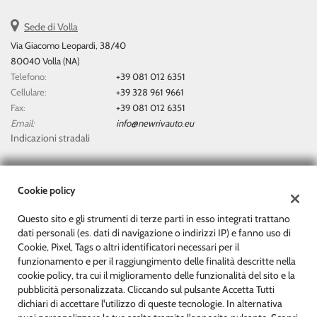
questi
Sede di Volla
strumenti
di
Via Giacomo Leopardi, 38/40
tracciamento
80040 Volla (NA)
si
Telefono:
+39 081 012 6351
rimanda
Cellulare:
+39 328 961 9661
alla
Fax:
+39 081 012 6351
cookie
Email:
info@newrivauto.eu
policy.
Indicazioni stradali
Puoi
rivedere
e
modificare
Dati fiscali:
Cookie policy
le
New Rivauto Di Rivitti Antonio
tue
Questo sito e gli strumenti di terze parti in esso integrati trattano
Via Giacomo Leopardi, 38/40, Volla (NA)
scelte
dati personali (es. dati di navigazione o indirizzi IP) e fanno uso di
C.F/P.IVA:
07153511212
in
Cookie, Pixel, Tags o altri identificatori necessari per il
Registro delle imprese:
NA
qualsiasi
funzionamento e per il raggiungimento delle finalità descritte nella
momento.
cookie policy, tra cui il miglioramento delle funzionalità del sito e la
pubblicità personalizzata. Cliccando sul pulsante Accetta Tutti
dichiari di accettare l'utilizzo di queste tecnologie. In alternativa