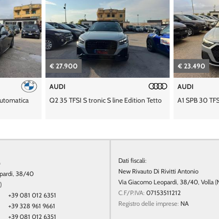
€ 23.490
€ 14.500
AUDI
CITROEN
dition Tetto
A1 SPB 30 TFSI Admired Advanced
C3 Aircross P
Pack
a
Dati fiscali:
New Rivauto Di Rivitti Antonio
pardi, 38/40
Via Giacomo Leopardi, 38/40, Volla (
)
C.F/P.IVA:
07153511212
+39 081 012 6351
Registro delle imprese:
NA
+39 328 961 9661
+39 081 012 6351