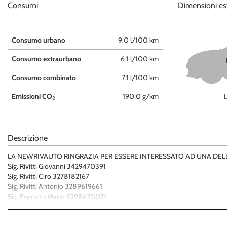
tta
Consumi
Dimensioni es
ti
Consumo urbano
9.0 l/100 km
empre
Cookie necessari
Consumo extraurbano
6.1 l/100 km
ilitato
Consumo combinato
7.1 l/100 km
Cookie delle preferenze
Emissioni CO
190.0 g/km
2
Cookie per il miglioramento dell'esperienza utente
Cookie analitici
Descrizione
Cookie di marketing
LA NEWRIVAUTO RINGRAZIA PER ESSERE INTERESSATO AD UNA DE
Sig. Rivitti Giovanni 3429470391
Sig. Rivitti Ciro 3278182167
Sig. Rivitti Antonio 3289619661
Sig. Esposito Mario 3298670071
VETTURA UNIPROPRIETARIO
KM CERTIFICATI