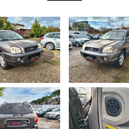
EMPO REALE SULLE NOSTRE OFFERTE COMMERCIALI!!!
USATE ,VETTURE NUOVE & SEMINUOVE & KM0, E PRODOTTI COMMERCIA