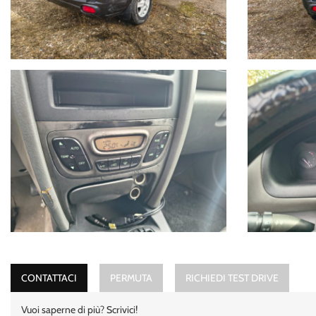
UNO DEI NOSTRI RESPONSABILI SARA' A TUA DISPOSIZIONE PER LA S
!!AL FINE DI GARANTIRVI UN MIGLIOR SERVIZIO E'PREFERIBILE FI
NB.
Il costo del passaggio di proprieta' varia in base ai kw della vettura , ed è 
il valore della permuta puo' essere stabilito solo previa visione.
Ricordiamo che la dotazione tecnica e gli optional potrebbero, in alcuni 
rappresentano un impegno contrattuale"
ORARI:
Dal lunedi al sabato:
-08:30/13:30
-15:00/19:30
Per Ulteriori Informazioni e per visionare contattateci saremo a vostra c
CONTATTACI
PERMUTA
RICHIEDI TEST DRIVE
Vuoi saperne di più? Scrivici!