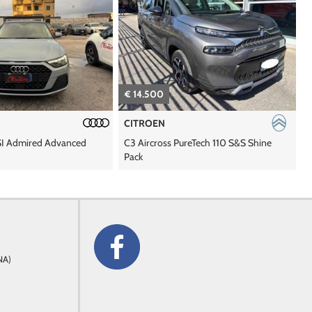
€ 12.490
CITROEN
ureTech 110 S&S Shine
C3 Aircross BlueHDi 110 S&S Shine
I
NA)