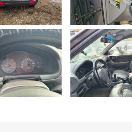
CELTA GIUSTA!!!
SSARE UN APPUNTAMENTO CON UN NOSTRO VENDITORE !!
a carico dell'acquirente salvo diverse offerte.
casi, differire dall'effettivo equipaggiamento della vettura. NEWRIVAUTO SR
ompleta disposizione!