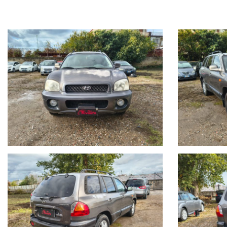
PROVENIENZA NORD ITALIA
ITALIANA
SEGUICI SU TUTTI I SOCIAL PER ESSERE SEMPRE AGGIORNATO IN T
WWW.NEWRIVAUTO.EU
VISITA IL NOSTRO SITO TROVERAI UNA VASTA GAMMA DI VETTURE 
LE NOSTRE SEDI
- VOLLA (NA) Via Giacomo Leopardi, 38 Tel: +39 081/0126351
- BAIANO (AV) Via Malta , 142 Tel: +39/0818244781
ECCO ALCUNI DEI NOSTRI SERVIZI:
- GARANZIA 12 MESI SU TUTTO L'USATO
- FINANZIAMENTI IN SEDE A TASSO AGEVOLATO CON ANTICIPO
ZERO
- VALUTAZIONE E RITIRO DEL VOSTRO USATO
- POSSIBILITA' DI CONSEGNA A DOMICILIO IN TUTTA ITALIA
- PACCHETTI ASSICURATIVI FURTO INCENDIO & RAPINA
- INSTALLAZIONE DI ANTIFURTI / BLOCK SHAFT
PER ULTERIORI INFORMAZIONI NON ESITARE A CONTATTARCI,