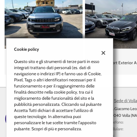
€ 27.900
€ 27.900
Cookie policy
BMW
AUDI
Questo sito e gli strumenti di terze parti in esso
118 d 5p. Msport Exterior Automatica
Q2 35 TFSI S tronic S line E
integrati trattano dati personali (es. dati di
Tetto
navigazione o indirizzi IP) e fanno uso di Cookie,
Pixel, Tags o altri identificatori necessari per il
funzionamento e per il raggiungimento delle
finalità descritte nella cookie policy, tra cui il
miglioramento delle funzionalità del sito e la
Sede di Voll
pubblicità personalizzata. Cliccando sul pulsante
Via Giacomo Leo
Accetta Tutti dichiari di accettare l'utilizzo di
80040 Volla (NA
queste tecnologie. In alternativa puoi
Telefono:
personalizzare le tue scelte tramite l'apposito
Leggi
pulsante. Scopri di più e personalizza.
Cellulare:
la
Fax: