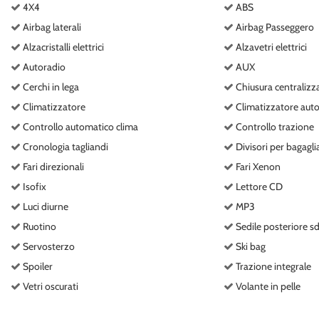
4X4
ABS
questi
Airbag laterali
Airbag Passeggero
strumenti
di
Alzacristalli elettrici
Alzavetri elettrici
tracciamento
Autoradio
AUX
si
rimanda
Cerchi in lega
Chiusura centralizz
alla
Climatizzatore
Climatizzatore auto
cookie
Controllo automatico clima
Controllo trazione
policy.
Puoi
Cronologia tagliandi
Divisori per bagagli
rivedere
Fari direzionali
Fari Xenon
e
modificare
Isofix
Lettore CD
le
Luci diurne
MP3
tue
Ruotino
Sedile posteriore s
scelte
in
Servosterzo
Ski bag
qualsiasi
Spoiler
Trazione integrale
momento.
Vetri oscurati
Volante in pelle