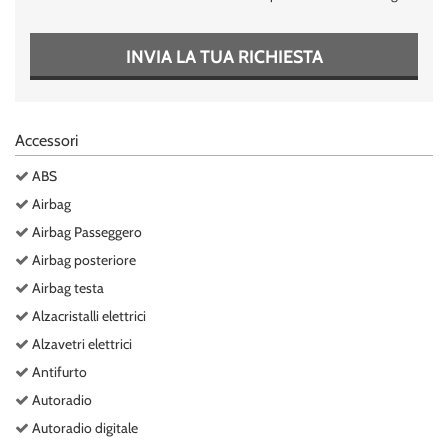
Salva
le
impostazioni
INVIA LA TUA RICHIESTA
Accessori
ABS
Airbag
Airbag Passeggero
Airbag posteriore
Airbag testa
Alzacristalli elettrici
Alzavetri elettrici
Antifurto
Autoradio
Autoradio digitale