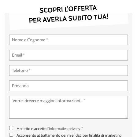
tta
SCOPRI L'OFFERTA
ti
PER AVERLA SUBITO TUA!
empre
Cookie necessari
ilitato
Cookie delle preferenze
Cookie per il miglioramento dell'esperienza utente
Cookie analitici
Cookie di marketing
Leggi
la
cookie
policy
Ho letto e accetto
l'informativa privacy
*
Acconsento al trattamento dei miei dati per finalità di marketing