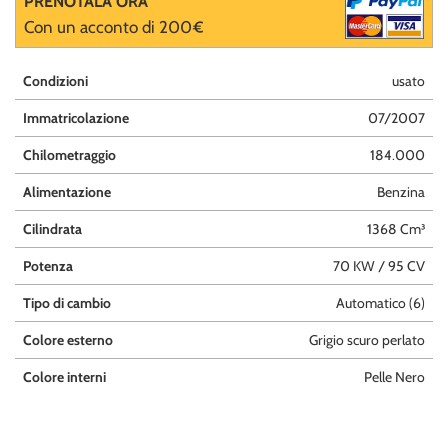
PRENOTALA ORA
questi
Con un acconto di 200€
strumenti
di
tracciamento
Condizioni
usato
si
Immatricolazione
07/2007
rimanda
alla
Chilometraggio
184.000
cookie
policy.
Alimentazione
Benzina
Puoi
rivedere
Cilindrata
1368 Cm³
e
modificare
Potenza
70 KW / 95 CV
le
tue
Tipo di cambio
Automatico (6)
scelte
in
Colore esterno
Grigio scuro perlato
qualsiasi
Colore interni
Pelle Nero
momento.