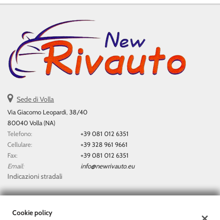
Sede di Volla
Via Giacomo Leopardi, 38/40
80040 Volla (NA)
Telefono:
+39 081 012 6351
Cellulare:
+39 328 961 9661
Fax:
+39 081 012 6351
Email:
info@newrivauto.eu
Indicazioni stradali
Dati fiscali:
Cookie policy