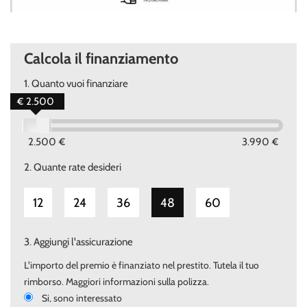
Il costo del passaggio di proprieta' varia in base ai kw della vettura , ed
è a carico dell'acquirente salvo diverse offerte.
il valore della permuta puo' essere stabilito solo previa visione.
Calcola il finanziamento
Ricordiamo che la dotazione tecnica e gli optional potrebbero, in
alcuni casi, differire dall'effettivo equipaggiamento della vettura.
NEWRIVAUTO SRL declina ogni responsabilità per eventuali
1.
Quanto vuoi finanziare
incongruenze, che non rappresentano un impegno contrattuale"
€ 2.500
ORARI:
Dal lunedi al sabato:
2.500 €
3.990 €
-08:30/13:30
-15:00/19:30
2.
Quante rate desideri
Per Ulteriori Informazioni e per visionare contattateci saremo a vostra
completa disposizione!
12
24
36
48
60
3.
Aggiungi l'assicurazione
L'importo del premio è finanziato nel prestito. Tutela il tuo
rimborso. Maggiori informazioni sulla polizza.
Si, sono interessato