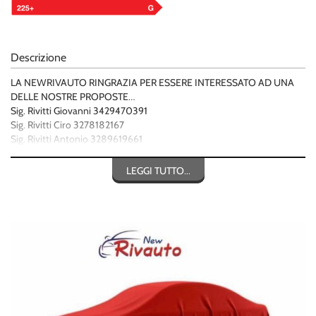
Descrizione
LA NEWRIVAUTO RINGRAZIA PER ESSERE INTERESSATO AD UNA
DELLE NOSTRE PROPOSTE…
Sig. Rivitti Giovanni 3429470391
Sig. Rivitti Ciro 3278182167
Sig. Rivitti Antonio 3289619661
Sig. Esposito Mario 3298670071
VETTURA UNIPROPRIETARIO
LEGGI TUTTO...
KM CERTIFICATI
PROVENIENZA NORD ITALIA
ITALIANA
SEGUICI SU TUTTI I SOCIAL PER ESSERE SEMPRE AGGIORNATO IN
TEMPO REALE SULLE NOSTRE OFFERTE COMMERCIALI!!!
WWW.NEWRIVAUTO.EU
VISITA IL NOSTRO SITO TROVERAI UNA VASTA GAMMA DI VETTURE
USATE ,VETTURE NUOVE & SEMINUOVE & KM0, E PRODOTTI