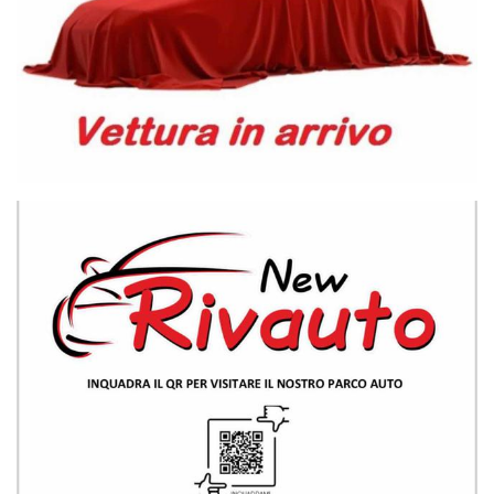
COMMERCIALI
LE NOSTRE SEDI
- VOLLA (NA) Via Giacomo Leopardi, 38 Tel: +39 081/0126351
- BAIANO (AV) Via Malta , 142 Tel: +39/0818244781
ECCO ALCUNI DEI NOSTRI SERVIZI:
- GARANZIA 12 MESI SU TUTTO L'USATO
- FINANZIAMENTI IN SEDE A TASSO AGEVOLATO CON ANTICIPO
ZERO
- VALUTAZIONE E RITIRO DEL VOSTRO USATO
- POSSIBILITA' DI CONSEGNA A DOMICILIO IN TUTTA ITALIA
- PACCHETTI ASSICURATIVI FURTO INCENDIO & RAPINA
- INSTALLAZIONE DI ANTIFURTI / BLOCK SHAFT
PER ULTERIORI INFORMAZIONI NON ESITARE A CONTATTARCI,
UNO DEI NOSTRI RESPONSABILI SARA' A TUA DISPOSIZIONE PER
LA SCELTA GIUSTA!!!
!!AL FINE DI GARANTIRVI UN MIGLIOR SERVIZIO E'PREFERIBILE
FISSARE UN APPUNTAMENTO CON UN NOSTRO VENDITORE !!
NB.