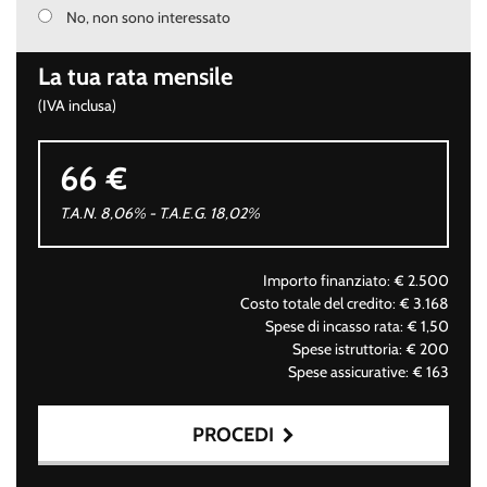
No, non sono interessato
La tua rata mensile
(IVA inclusa)
66 €
T.A.N. 8,06% - T.A.E.G.
18,02
%
Importo finanziato: €
2.500
Costo totale del credito: €
3.168
Spese di incasso rata: €
1,50
Spese istruttoria: €
200
Spese assicurative: €
163
PROCEDI