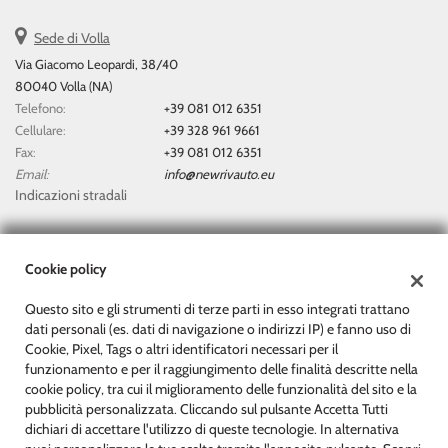
questi
Sede di Volla
strumenti
di
Via Giacomo Leopardi, 38/40
tracciamento
80040 Volla (NA)
si
Telefono:
+39 081 012 6351
rimanda
Cellulare:
+39 328 961 9661
alla
Fax:
+39 081 012 6351
cookie
Email:
info@newrivauto.eu
policy.
Indicazioni stradali
Puoi
rivedere
e
modificare
Dati fiscali:
Cookie policy
le
New Rivauto Di Rivitti Antonio
tue
Questo sito e gli strumenti di terze parti in esso integrati trattano
Via Giacomo Leopardi, 38/40, Volla (NA)
scelte
dati personali (es. dati di navigazione o indirizzi IP) e fanno uso di
C.F/P.IVA:
07153511212
in
Cookie, Pixel, Tags o altri identificatori necessari per il
Registro delle imprese:
NA
qualsiasi
funzionamento e per il raggiungimento delle finalità descritte nella
momento.
cookie policy, tra cui il miglioramento delle funzionalità del sito e la
pubblicità personalizzata. Cliccando sul pulsante Accetta Tutti
dichiari di accettare l'utilizzo di queste tecnologie. In alternativa