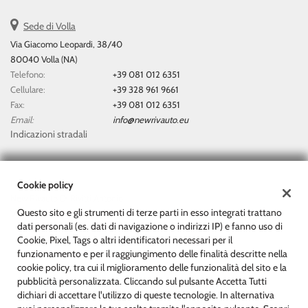
questi
Sede di Volla
strumenti
di
Via Giacomo Leopardi, 38/40
tracciamento
80040 Volla (NA)
si
Telefono:
+39 081 012 6351
rimanda
Cellulare:
+39 328 961 9661
alla
Fax:
+39 081 012 6351
cookie
Email:
info@newrivauto.eu
policy.
Indicazioni stradali
Puoi
rivedere
e
modificare
Dati fiscali:
Cookie policy
le
New Rivauto Di Rivitti Antonio
tue
Questo sito e gli strumenti di terze parti in esso integrati trattano
Via Giacomo Leopardi, 38/40, Volla (NA)
scelte
dati personali (es. dati di navigazione o indirizzi IP) e fanno uso di
C.F/P.IVA:
07153511212
in
Cookie, Pixel, Tags o altri identificatori necessari per il
Registro delle imprese:
NA
qualsiasi
funzionamento e per il raggiungimento delle finalità descritte nella
momento.
cookie policy, tra cui il miglioramento delle funzionalità del sito e la
pubblicità personalizzata. Cliccando sul pulsante Accetta Tutti
dichiari di accettare l'utilizzo di queste tecnologie. In alternativa