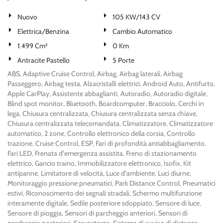
Salva
le
Nuovo
105 KW/143 CV
impostazioni
Elettrica/Benzina
Cambio Automatico
1.499 Cm³
0 Km
Antracite Pastello
5 Porte
ABS, Adaptive Cruise Control, Airbag, Airbag laterali, Airbag
Passeggero, Airbag testa, Alzacristalli elettrici, Android Auto, Antifurto,
Apple CarPlay, Assistente abbaglianti, Autoradio, Autoradio digitale,
Blind spot monitor, Bluetooth, Boardcomputer, Bracciolo, Cerchi in
lega, Chiusura centralizzata, Chiusura centralizzata senza chiave,
Chiusura centralizzata telecomandata, Climatizzatore, Climatizzatore
automatico, 2 zone, Controllo elettronico della corsia, Controllo
trazione, Cruise Control, ESP, Fari di profondità antiabbagliamento,
Fari LED, Frenata d'emergenza assistita, Freno di stazionamento
elettrico, Gancio traino, Immobilizzatore elettronico, Isofix, Kit
antipanne, Limitatore di velocità, Luce d'ambiente, Luci diurne,
Monitoraggio pressione pneumatici, Park Distance Control, Pneumatici
estivi, Riconoscimento dei segnali stradali, Schermo multifunzione
interamente digitale, Sedile posteriore sdoppiato, Sensore di luce,
Sensore di pioggia, Sensori di parcheggio anteriori, Sensori di