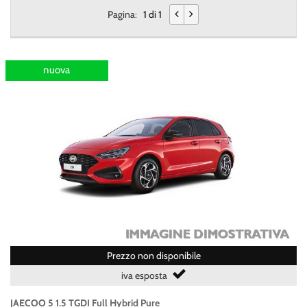
tta
Pagina:
1 di 1
ti
empre
Cookie necessari
nuova
ilitato
Cookie delle preferenze
Cookie per il miglioramento dell'esperienza utente
Cookie analitici
Cookie di marketing
Leggi
Prezzo non disponibile
la
cookie
iva esposta
policy
JAECOO 5 1.5 TGDI Full Hybrid Pure