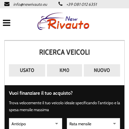
info@newrivauto.eu
+39 081 012 6351
HOME
Le
tue
preferenze
CHI SIAMO
di
consenso
PARCO AUTO
Il
RICERCA VEICOLI
seguente
pannello
SERVIZI
ti
consente
USATO
KM0
NUOVO
di
NEWS & EVENTI
esprimere
le
tue
Vuoi finanziare il tuo acquisto?
CONTATTACI
preferenze
di
Trova velocemente il tuo veicolo ideale specificando l'anticipo e la
consenso
spesa mensile massima
alle
tecnologie
di