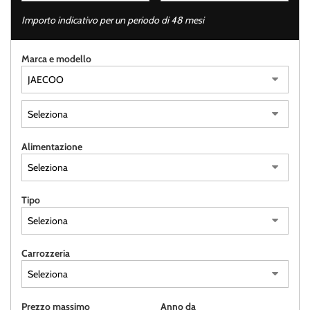
tracciamento
che
Importo indicativo per un periodo di 48 mesi
adottiamo
per
Marca e modello
offrire
le
funzionalità
e
svolgere
le
attività
Alimentazione
di
seguito
descritte.
Per
Tipo
ottenere
maggiori
informazioni
Carrozzeria
sull'utilità
e
sul
funzionamento
Prezzo massimo
Anno da
di