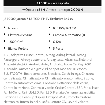
33.500 €
- iva esposta
Oppure
656 €
/ mese
-
anticipo
2.000 €
JAECOO Jaecoo 7 1.5 TGDI PHEV Exclusive 347 cv
Nuovo
103 KW/140 CV
Elettrica/Benzina
Cambio Automatico (1)
1.500 Cm³
0 Km
Bianco Perlato
5 Porte
ABS, Adaptive Cruise Control, Airbag, Airbag laterali, Airbag
Passeggero, Airbag posteriore, Airbag testa, Alzacristalli elettrici,
Alzavetri elettrici , Android Auto, Antifurto, Apple CarPlay, ASR,
Autoradio, Autoradio digitale, Blind spot monitor, Bluetooth,
BLUETOOTH , Boardcomputer, Bracciolo, Cerchi in lega, Chiusura
centralizzata, Climatizzatore, Climatizzatore automatico, 2 zone,
Controllo automatico clima, Controllo elettronico della corsia,
Controllo trazione, Controllo vocale, Cruise Control, ESP, Fari al laser,
Fari bi-Xeno, Fari full-LED, Fari LED, Frenata d'emergenza assistita,
Funzione TV, Head-up display, Hotspot Wi-Fi, Immobilizzatore
elettronico, Interni in pelle, Isofix, Lettore CD, Leve al volante,