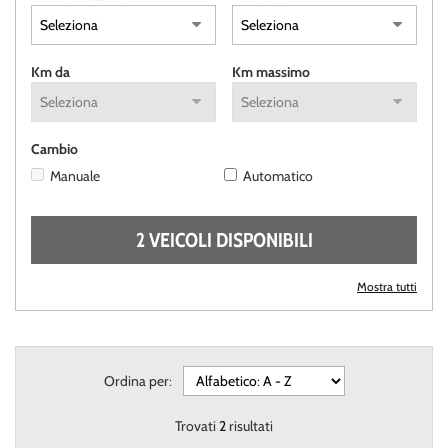
questi
strumenti
di
Km da
Km massimo
tracciamento
si
rimanda
alla
Cambio
cookie
Manuale
Automatico
policy.
Puoi
rivedere
2 VEICOLI DISPONIBILI
e
modificare
le
Mostra tutti
tue
scelte
in
qualsiasi
momento.
Ordina per:
Trovati
2
risultati