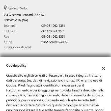
Sede di Volla
Via Giacomo Leopardi, 38/40
80040 Volla (NA)
Telefono:
+39 081 012 6351
Cellulare:
+39 328 961 9661
Fax:
+39 081 012 6351
Email:
info@newrivauto.eu
Indicazioni stradali
Dati fiscali:
Cookie policy
New Rivauto Di Rivitti Antonio
Questo sito e gli strumenti di terze parti in esso integrati trattano
Via Giacomo Leopardi, 38/40, Volla (NA)
dati personali (es. dati di navigazione o indirizzi IP) e fanno uso di
C.F/P.IVA:
07153511212
Cookie, Pixel, Tags o altri identificatori necessari per il
Registro delle imprese:
NA
funzionamento e per il raggiungimento delle finalità descritte nella
cookie policy, tra cui il miglioramento delle funzionalità del sito e la
pubblicità personalizzata. Cliccando sul pulsante Accetta Tutti
dichiari di accettare l'utilizzo di queste tecnologie. In alternativa
puoi personalizzare le tue scelte tramite l'apposito pulsante. Scopri