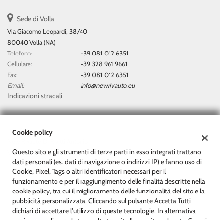
questi
Sede di Volla
strumenti
di
Via Giacomo Leopardi, 38/40
tracciamento
80040 Volla (NA)
si
Telefono:
+39 081 012 6351
rimanda
Cellulare:
+39 328 961 9661
alla
Fax:
+39 081 012 6351
cookie
Email:
info@newrivauto.eu
policy.
Indicazioni stradali
Puoi
rivedere
e
modificare
Dati fiscali:
Cookie policy
le
New Rivauto Di Rivitti Antonio
tue
Questo sito e gli strumenti di terze parti in esso integrati trattano
Via Giacomo Leopardi, 38/40, Volla (NA)
scelte
dati personali (es. dati di navigazione o indirizzi IP) e fanno uso di
C.F/P.IVA:
07153511212
in
Cookie, Pixel, Tags o altri identificatori necessari per il
Registro delle imprese:
NA
qualsiasi
funzionamento e per il raggiungimento delle finalità descritte nella
momento.
cookie policy, tra cui il miglioramento delle funzionalità del sito e la
pubblicità personalizzata. Cliccando sul pulsante Accetta Tutti
dichiari di accettare l'utilizzo di queste tecnologie. In alternativa