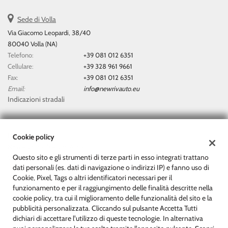
questi
Sede di Volla
strumenti
di
Via Giacomo Leopardi, 38/40
tracciamento
80040 Volla (NA)
si
Telefono:
+39 081 012 6351
rimanda
Cellulare:
+39 328 961 9661
alla
Fax:
+39 081 012 6351
cookie
Email:
info@newrivauto.eu
policy.
Indicazioni stradali
Puoi
rivedere
e
modificare
Dati fiscali:
Cookie policy
le
New Rivauto Di Rivitti Antonio
tue
Questo sito e gli strumenti di terze parti in esso integrati trattano
Via Giacomo Leopardi, 38/40, Volla (NA)
scelte
dati personali (es. dati di navigazione o indirizzi IP) e fanno uso di
C.F/P.IVA:
07153511212
in
Cookie, Pixel, Tags o altri identificatori necessari per il
Registro delle imprese:
NA
qualsiasi
funzionamento e per il raggiungimento delle finalità descritte nella
momento.
cookie policy, tra cui il miglioramento delle funzionalità del sito e la
pubblicità personalizzata. Cliccando sul pulsante Accetta Tutti
dichiari di accettare l'utilizzo di queste tecnologie. In alternativa