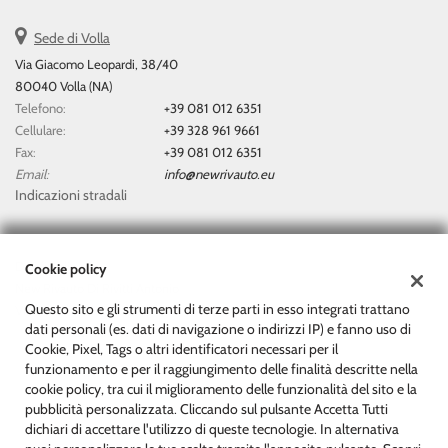
questi
Sede di Volla
strumenti
di
Via Giacomo Leopardi, 38/40
tracciamento
80040 Volla (NA)
si
Telefono:
+39 081 012 6351
rimanda
Cellulare:
+39 328 961 9661
alla
Fax:
+39 081 012 6351
cookie
Email:
info@newrivauto.eu
policy.
Indicazioni stradali
Puoi
rivedere
e
modificare
Dati fiscali:
Cookie policy
le
New Rivauto Di Rivitti Antonio
tue
Questo sito e gli strumenti di terze parti in esso integrati trattano
Via Giacomo Leopardi, 38/40, Volla (NA)
scelte
dati personali (es. dati di navigazione o indirizzi IP) e fanno uso di
C.F/P.IVA:
07153511212
in
Cookie, Pixel, Tags o altri identificatori necessari per il
Registro delle imprese:
NA
qualsiasi
funzionamento e per il raggiungimento delle finalità descritte nella
momento.
cookie policy, tra cui il miglioramento delle funzionalità del sito e la
pubblicità personalizzata. Cliccando sul pulsante Accetta Tutti
dichiari di accettare l'utilizzo di queste tecnologie. In alternativa